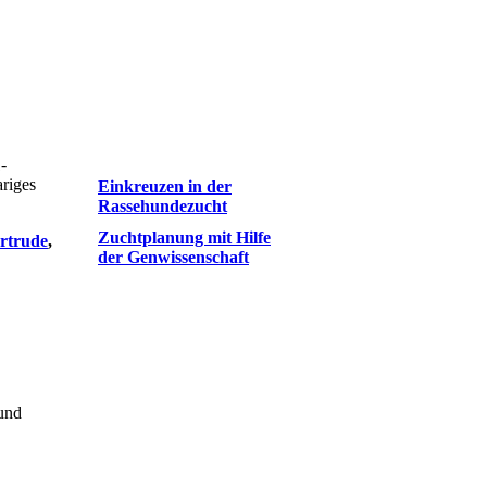
-
ariges
Einkreuzen in der
Rassehundezucht
Zuchtplanung mit Hilfe
rtrude
,
der Genwissenschaft
 und