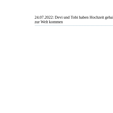
24.07.2022: Devi und Tobi haben Hochzeit gehal
zur Welt kommen
Thorbjörn
Devi
Tobi und Devi
Devi und Tobi
Devi und Tobi
Tobi und Devi