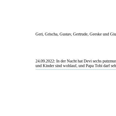
Geeske
Geeske
Geri, Grischa, Gustav, Gertrude, Geeske und Gi
24.09.2022: In der Nacht hat Devi sechs putzmu
und Kinder sind wohlauf, und Papa Tobi darf sehr
Erster
Zweite
Dritter
Vierte