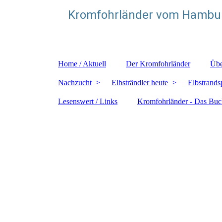
Kromfohrländer vom Hambur
Zuchtstätte für glatthaarige Kromfohrländer
Home / Aktuell
Der Kromfohrländer
Übe
Nachzucht
Elbsträndler heute
Elbstrands
Lesenswert / Links
Kromfohrländer - Das Buc