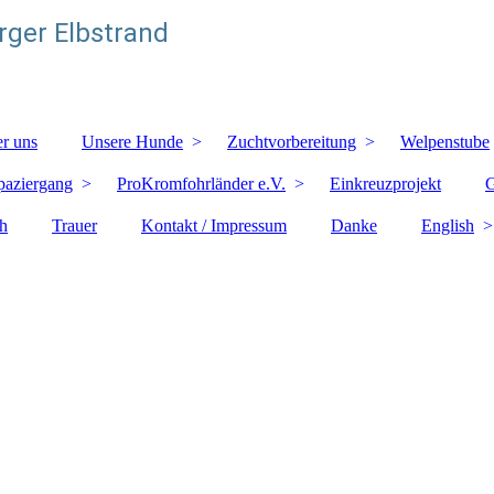
ger Elbstrand
r uns
Unsere Hunde
Zuchtvorbereitung
Welpenstube
paziergang
ProKromfohrländer e.V.
Einkreuzprojekt
G
h
Trauer
Kontakt / Impressum
Danke
English